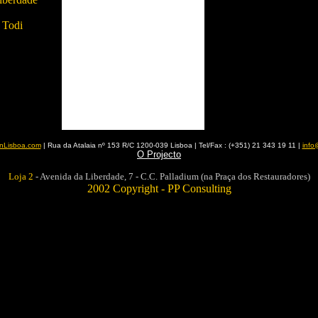
 Todi
inLisboa.com
| Rua da Atalaia nº 153 R/C 1200-039 Lisboa | Tel/Fax : (+351) 21 343 19 11 |
info
O Projecto
Loja 2
- Avenida da Liberdade, 7 - C.C. Palladium (na Praça dos Restauradores)
2002 Copyright - PP Consulting