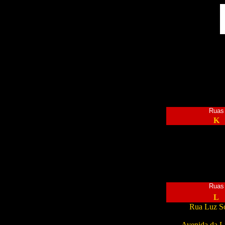
Ruas
K
Ruas
L
Rua Luz S
Avenida da L