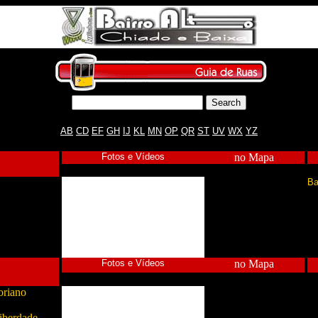
AB
CD
EF
GH
IJ
KL
MN
OP
QR
ST
UV
WX
YZ
Fotos e Vídeos
no Mapa
Ba
Fotos e Vídeos
no Mapa
oriano
iberdade