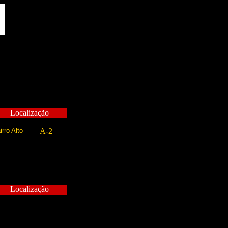
Localização
irro Alto
A-2
Localização